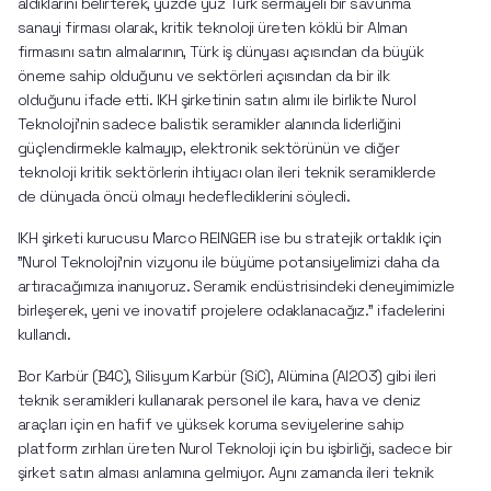
aldıklarını belirterek, yüzde yüz Türk sermayeli bir savunma 
sanayi firması olarak, kritik teknoloji üreten köklü bir Alman 
firmasını satın almalarının, Türk iş dünyası açısından da büyük 
öneme sahip olduğunu ve sektörleri açısından da bir ilk 
olduğunu ifade etti. IKH şirketinin satın alımı ile birlikte Nurol 
Teknoloji’nin sadece balistik seramikler alanında liderliğini 
güçlendirmekle kalmayıp, elektronik sektörünün ve diğer 
teknoloji kritik sektörlerin ihtiyacı olan ileri teknik seramiklerde 
de dünyada öncü olmayı hedeflediklerini söyledi.
IKH şirketi kurucusu Marco REINGER ise bu stratejik ortaklık için 
"Nurol Teknoloji'nin vizyonu ile büyüme potansiyelimizi daha da 
artıracağımıza inanıyoruz. Seramik endüstrisindeki deneyimimizle 
birleşerek, yeni ve inovatif projelere odaklanacağız." ifadelerini 
kullandı.
Bor Karbür (B4C), Silisyum Karbür (SiC), Alümina (Al2O3) gibi ileri 
teknik seramikleri kullanarak personel ile kara, hava ve deniz 
araçları için en hafif ve yüksek koruma seviyelerine sahip 
platform zırhları üreten Nurol Teknoloji için bu işbirliği, sadece bir 
şirket satın alması anlamına gelmiyor. Aynı zamanda ileri teknik 