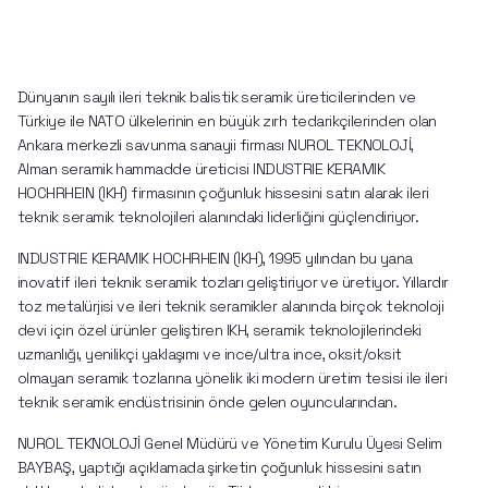
Dünyanın sayılı ileri teknik balistik seramik üreticilerinden ve 
Türkiye ile NATO ülkelerinin en büyük zırh tedarikçilerinden olan 
Ankara merkezli savunma sanayii firması NUROL TEKNOLOJİ, 
Alman seramik hammadde üreticisi INDUSTRIE KERAMIK 
HOCHRHEIN (IKH) firmasının çoğunluk hissesini satın alarak ileri 
teknik seramik teknolojileri alanındaki liderliğini güçlendiriyor.
INDUSTRIE KERAMIK HOCHRHEIN (IKH), 1995 yılından bu yana 
inovatif ileri teknik seramik tozları geliştiriyor ve üretiyor. Yıllardır 
toz metalürjisi ve ileri teknik seramikler alanında birçok teknoloji 
devi için özel ürünler geliştiren IKH, seramik teknolojilerindeki 
uzmanlığı, yenilikçi yaklaşımı ve ince/ultra ince, oksit/oksit 
olmayan seramik tozlarına yönelik iki modern üretim tesisi ile ileri 
teknik seramik endüstrisinin önde gelen oyuncularından.
NUROL TEKNOLOJİ Genel Müdürü ve Yönetim Kurulu Üyesi Selim 
BAYBAŞ, yaptığı açıklamada şirketin çoğunluk hissesini satın 