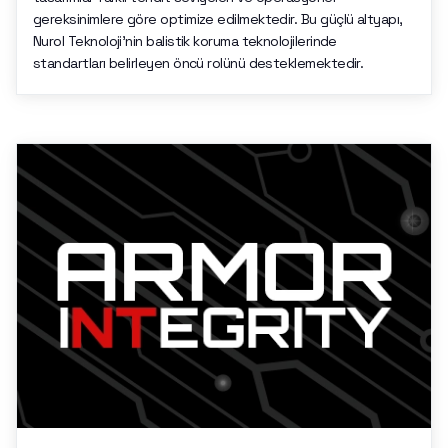
gereksinimlere göre optimize edilmektedir. Bu güçlü altyapı,
Nurol Teknoloji’nin balistik koruma teknolojilerinde
standartları belirleyen öncü rolünü desteklemektedir.​