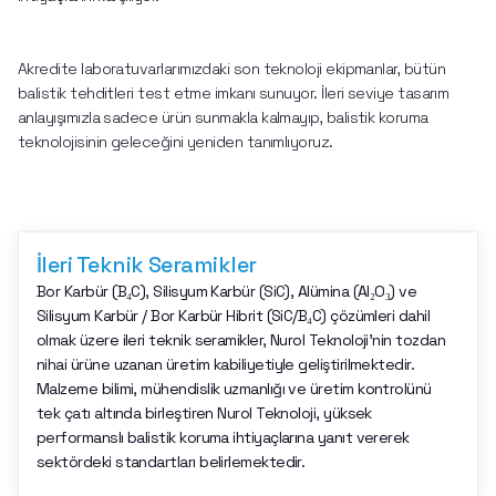
Akredite laboratuvarlarımızdaki son teknoloji ekipmanlar, bütün 
balistik tehditleri test etme imkanı sunuyor. İleri seviye tasarım 
anlayışımızla sadece ürün sunmakla kalmayıp, balistik koruma 
teknolojisinin geleceğini yeniden tanımlıyoruz. 
İleri Teknik Seramikler
Bor Karbür (B₄C), Silisyum Karbür (SiC), Alümina (Al₂O₃) ve
Silisyum Karbür / Bor Karbür Hibrit (SiC/B₄C) çözümleri dahil
olmak üzere ileri teknik seramikler, Nurol Teknoloji’nin tozdan
nihai ürüne uzanan üretim kabiliyetiyle geliştirilmektedir.
Malzeme bilimi, mühendislik uzmanlığı ve üretim kontrolünü
tek çatı altında birleştiren Nurol Teknoloji, yüksek
performanslı balistik koruma ihtiyaçlarına yanıt vererek
sektördeki standartları belirlemektedir.​